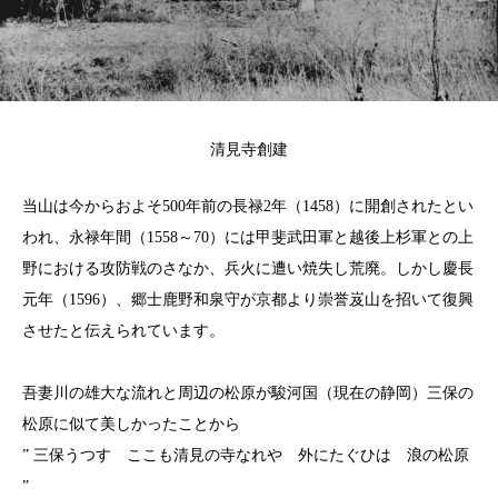
清見寺創建
当山は今からおよそ500年前の長禄2年（1458）に開創されたとい
われ、永禄年間（1558～70）には甲斐武田軍と越後上杉軍との上
野における攻防戦のさなか、兵火に遭い焼失し荒廃。しかし慶長
元年（1596）、郷士鹿野和泉守が京都より崇誉岌山を招いて復興
させたと伝えられています。
吾妻川の雄大な流れと周辺の松原が駿河国（現在の静岡）三保の
松原に似て美しかったことから
” 三保うつす ここも清見の寺なれや 外にたぐひは 浪の松原
”