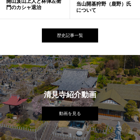
開山岌山上人と林弾左衛
当山開基狩野（鹿野）氏
門のカシャ退治
について
歴史記事一覧
清見寺紹介動画
動画を見る