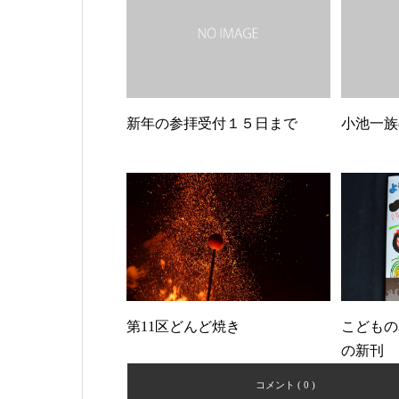
新年の参拝受付１５日まで
小池一族
第11区どんど焼き
こどもの
の新刊
コメント ( 0 )