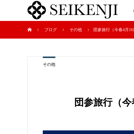
ブログ
その他
団参旅行（今春4月1
その他
団参旅行（今