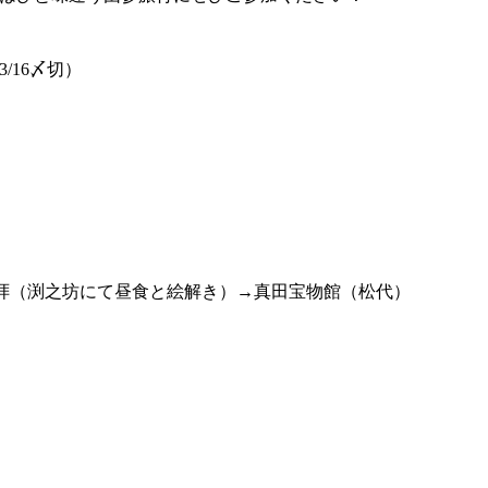
/16〆切）
拝（渕之坊にて昼食と絵解き）→真田宝物館（松代）