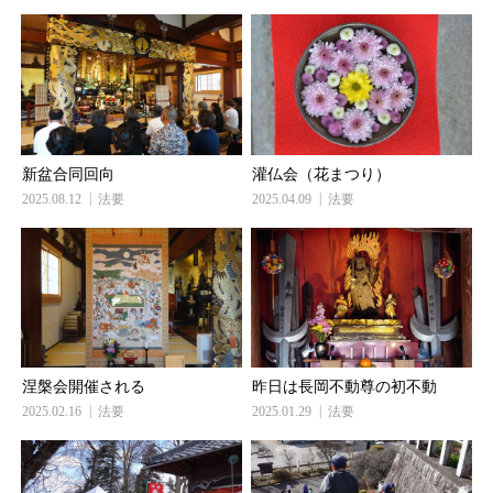
新盆合同回向
灌仏会（花まつり）
2025.08.12
法要
2025.04.09
法要
涅槃会開催される
昨日は長岡不動尊の初不動
2025.02.16
法要
2025.01.29
法要