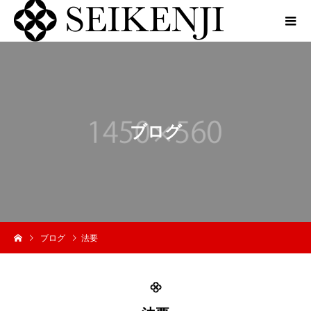
ブ
ロ
グ
ブログ
法要