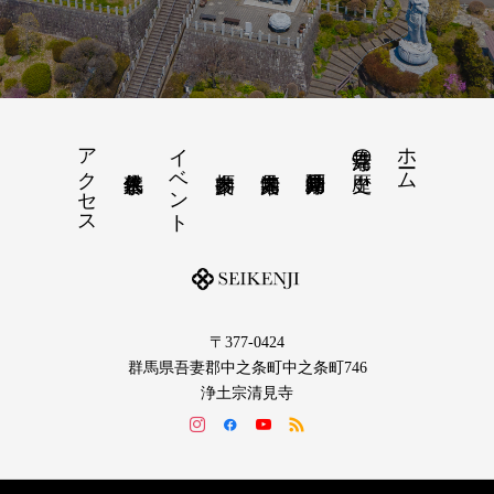
アクセス
イベント
ホーム
清見寺の歴史
〒377-0424
群馬県吾妻郡中之条町中之条町746
浄土宗清見寺