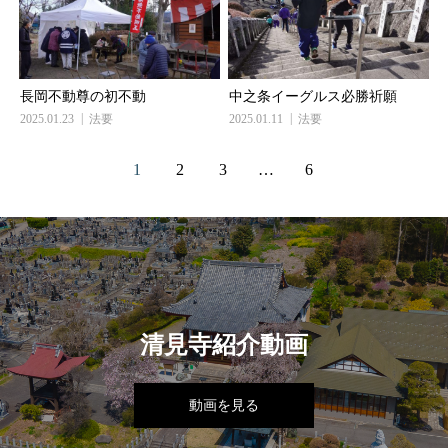
長岡不動尊の初不動
中之条イーグルス必勝祈願
2025.01.23
法要
2025.01.11
法要
1
2
3
…
6
清見寺紹介動画
動画を見る