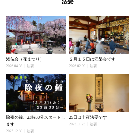
法要
潅仏会（花まつり）
２月１５日は涅槃会です
2026.04.08
法要
2026.02.09
法要
除夜の鐘、23時30分スタートし
25日は十夜法要です
ます
2025.11.23
法要
2025.12.30
法要