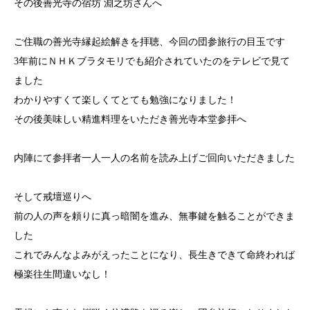
その後善光寺の宿坊 淵之坊さんへ
ご住職の善光寺縁起絵解きを拝聴、今回の団参旅行の目玉です
3年前にＮＨＫブラタモリでも紹介されていたのをテレビで見て
ました
わかりやすくて楽しくてとても勉強になりました！
その後美味しい精進料理をいただき善光寺本堂参拝へ
内陣にて参拝者一人一人の名前を読み上げご回向いただきました
そして戒壇巡りへ
前の人の声を頼りに真っ暗闇を進み、無事鍵を触ることができま
した
これでみんなよみがえったことになり、長生きできて命終われば
極楽往生間違いなし！