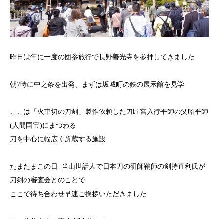
昨日は年に一度の団参旅行で長野善光寺を参拝してきました
朝7時に中之条を出発、まずは坂城町の鉄の展示館を見学
ここは「火車切の刀剣」製作依頼した刀匠宮入行平師の父昭平師
(人間国宝)にまつわる
刀を中心に幅広く所蔵する施設
たまたまこの日 当山世話人で日本刀の研師鞘師の剣持直利氏が
刀剣の審査会とのことで
ここで待ち合わせ早速ご挨拶いただきました