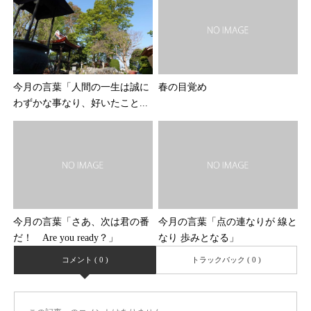
今月の言葉「人間の一生は誠に
春の目覚め
わずかな事なり、好いたこと...
今月の言葉「さあ、次は君の番
今月の言葉「点の連なりが 線と
だ！ Are you ready？」
なり 歩みとなる」
コメント ( 0 )
トラックバック ( 0 )