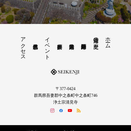
アクセス
イベント
ホーム
清見寺の歴史
〒377-0424
群馬県吾妻郡中之条町中之条町746
浄土宗清見寺