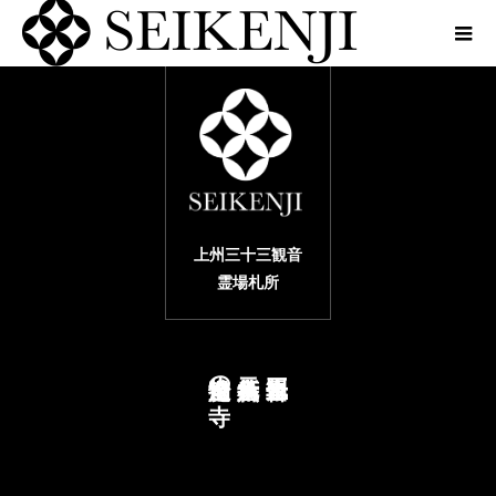
上州三十三観音
霊場札所
の