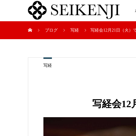
ブログ
写経
写経会12月21日（火）
写経
写経会12