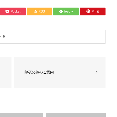
Pocket
RSS
feedly
Pin it
ト:
0
除夜の鐘のご案内