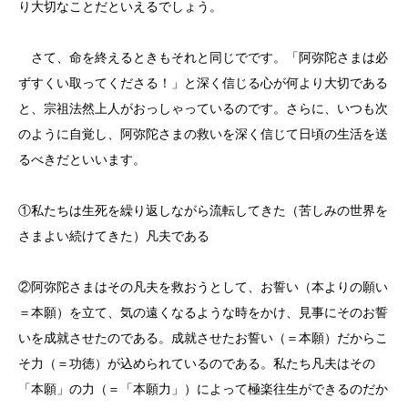
り大切なことだといえるでしょう。
さて、命を終えるときもそれと同じでです。「阿弥陀さまは必
ずすくい取ってくださる！」と深く信じる心が何より大切である
と、宗祖法然上人がおっしゃっているのです。さらに、いつも次
のように自覚し、阿弥陀さまの救いを深く信じて日頃の生活を送
るべきだといいます。
①私たちは生死を繰り返しながら流転してきた（苦しみの世界を
さまよい続けてきた）凡夫である
②阿弥陀さまはその凡夫を救おうとして、お誓い（本よりの願い
＝本願）を立て、気の遠くなるような時をかけ、見事にそのお誓
いを成就させたのである。成就させたお誓い（＝本願）だからこ
そ力（＝功徳）が込められているのである。私たち凡夫はその
「本願」の力（＝「本願力」）によって極楽往生ができるのだか