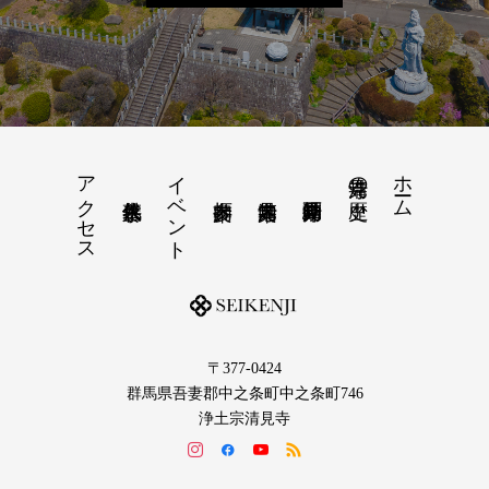
アクセス
イベント
ホーム
清見寺の歴史
〒377-0424
群馬県吾妻郡中之条町中之条町746
浄土宗清見寺