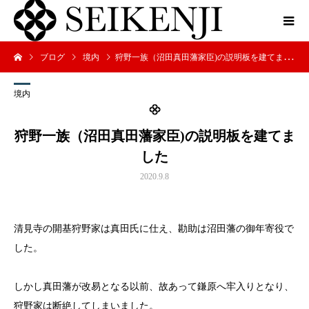
ブログ
境内
狩野一族（沼田真田藩家臣)の説明板を建てました
境内
狩野一族（沼田真田藩家臣)の説明板を建てま
した
2020.9.8
清見寺の開基狩野家は真田氏に仕え、勘助は沼田藩の御年寄役で
した。
しかし真田藩が改易となる以前、故あって鎌原へ牢入りとなり、
狩野家は断絶してしまいました。